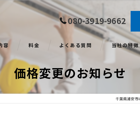
080-3919-9662
内容
料金
よくある質問
当社の特徴
販売
価格変更のお知らせ
設置
点検
千葉県浦安市
クリーニング
地域密着