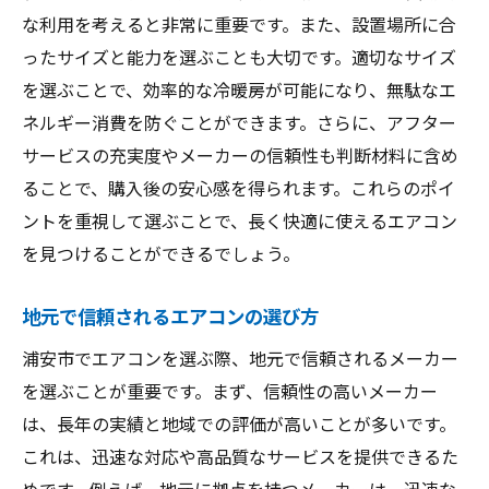
な利用を考えると非常に重要です。また、設置場所に合
安心できるエアコンメーカーの条件
ったサイズと能力を選ぶことも大切です。適切なサイズ
浦安市のエアコン市場を探る
を選ぶことで、効率的な冷暖房が可能になり、無駄なエ
メーカー別のエアコン特徴を比較
ネルギー消費を防ぐことができます。さらに、アフター
エアコン購入時の安心ポイント
サービスの充実度やメーカーの信頼性も判断材料に含め
快適な暮らしを支える浦安市のエアコン選び
ることで、購入後の安心感を得られます。これらのポイ
快適な生活を実現するエアコン選びのコツ
ントを重視して選ぶことで、長く快適に使えるエアコン
浦安市で人気のエアコンの特徴とは
を見つけることができるでしょう。
エアコン設置のプロが語る選び方
地元で信頼されるエアコンの選び方
住環境に適したエアコンの選定方法
浦安市でエアコンを選ぶ際、地元で信頼されるメーカー
エアコンによる健康生活を考える
を選ぶことが重要です。まず、信頼性の高いメーカー
浦安市でのエアコン選びの最新情報
は、長年の実績と地域での評価が高いことが多いです。
浦安市でエアコンを購入する際の注意点
これは、迅速な対応や高品質なサービスを提供できるた
エアコン購入前に確認すべき重要ポイント
めです。例えば、地元に拠点を持つメーカーは、迅速な