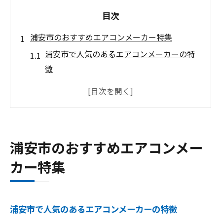
目次
浦安市のおすすめエアコンメーカー特集
浦安市で人気のあるエアコンメーカーの特
徴
エアコン購入で重視すべきポイントとは
地元で信頼されるエアコンの選び方
浦安市のエアコンメーカー比較で選ぶ
エアコンの性能とサービスをチェック
浦安市のおすすめエアコンメー
浦安市でのエアコン購入ガイド
カー特集
エアコン選びのポイントを浦安市で解説
エアコン選びで注目すべき主要ポイント
浦安市でのエアコン選びのコツ
浦安市で人気のあるエアコンメーカーの特徴
エアコンの省エネ性能を比較する方法