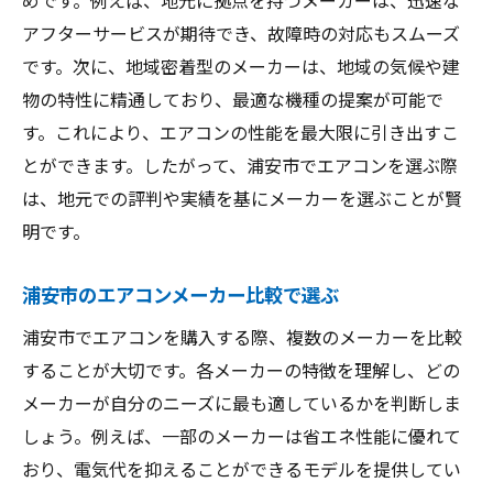
浦安市のエアコン市場の現状と動向
アフターサービスが期待でき、故障時の対応もスムーズ
エアコンの設置費用を考慮した選び方
です。次に、地域密着型のメーカーは、地域の気候や建
安全で快適なエアコン使用法のアドバイス
物の特性に精通しており、最適な機種の提案が可能で
す。これにより、エアコンの性能を最大限に引き出すこ
エアコンの選び方で避けるべき落とし穴
とができます。したがって、浦安市でエアコンを選ぶ際
浦安市でのエアコン購入の流れを紹介
は、地元での評判や実績を基にメーカーを選ぶことが賢
浦安市で選ぶべきエアコンメーカーの特徴
明です。
浦安市でおすすめのエアコン機能一覧
エアコンメーカー各社の強みを比較
浦安市のエアコンメーカー比較で選ぶ
エアコンの選び方をプロが解説
浦安市でエアコンを購入する際、複数のメーカーを比較
浦安市での人気エアコンの選び方
することが大切です。各メーカーの特徴を理解し、どの
エアコン購入で重要視すべきサービス
メーカーが自分のニーズに最も適しているかを判断しま
地元で選ばれるエアコンの特徴
しょう。例えば、一部のメーカーは省エネ性能に優れて
おり、電気代を抑えることができるモデルを提供してい
エアコン選びのコツを浦安市からお届け