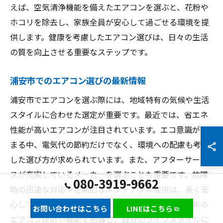
えば、空気清浄機能を備えたエアコンを選ぶと、花粉や
ホコリを除去し、家族全員が安心して過ごせる環境を提
供します。健康を考慮したエアコン選びは、日々の生活
の質を向上させる重要なステップです。
浦安市でのエアコン選びの最新情報
浦安市でエアコンを選ぶ際には、地域特有の気候や生活
スタイルに合わせた選定が重要です。最近では、省エネ
性能が高いエアコンが注目されています。エコ意識が高
まる中、電気代の節約だけでなく、環境への配慮も考慮
した選び方が求められています。また、アフターサービ
スが充実しているメーカーを選ぶことも重要です。故障
080-3919-9662
時の迅速な対応や定期的なメンテナンス提供は、長く安
心してエアコンを利用するための鍵となります。最新の
お問い合わせはこちら
LINEはこちら
エアコン技術や機能を把握し、自分のライフスタイルに