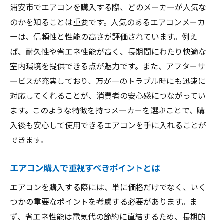
浦安市でエアコンを購入する際、どのメーカーが人気な
地元で人気のエアコンメーカーの選定
のかを知ることは重要です。人気のあるエアコンメーカ
アフターサービスの充実度を確認
ーは、信頼性と性能の高さが評価されています。例え
エアコン購入前に知っておくべきこと
ば、耐久性や省エネ性能が高く、長期間にわたり快適な
浦安市住民必見！エアコンメーカーの選び方
室内環境を提供できる点が魅力です。また、アフターサ
ービスが充実しており、万が一のトラブル時にも迅速に
地元でおすすめのエアコンメーカーを紹介
対応してくれることが、消費者の安心感につながってい
エアコンの選び方で失敗しないために
ます。このような特徴を持つメーカーを選ぶことで、購
浦安市でのエアコンメーカー選択の注意点
入後も安心して使用できるエアコンを手に入れることが
信頼できるエアコンメーカーの見つけ方
できます。
エアコンの設置とメンテナンスの重要性
浦安市でのエアコン選びの基準
エアコン購入で重視すべきポイントとは
地元で安心！浦安市のエアコンメーカー情報
エアコンを購入する際には、単に価格だけでなく、いく
浦安市で信頼されるエアコンメーカー
つかの重要なポイントを考慮する必要があります。ま
エアコン選びに重要な地元情報をチェック
ず、省エネ性能は電気代の節約に直結するため、長期的