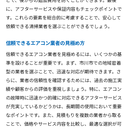
市川市のエアコン業者選定の役立つヒント
に、アフターサービスや保証内容もチェックポイントで
す。これらの要素を総合的に考慮することで、安心して
エアコン業者選びを成功させるヒント
依頼できる清掃業者を選ぶことができるでしょう。
市川市での清掃業者選びの鍵となるヒント
エアコン清掃業者選定の秘訣市川市特集
信頼できるエアコン業者の見極め方
市川市特集のエアコン業者選定秘訣
信頼できるエアコン業者を見極めるには、いくつかの基
エアコン清掃業者の選定方法市川市
準を設けることが重要です。まず、市川市での地域密着
市川市でのエアコン業者選定の秘訣
型の業者を選ぶことで、迅速な対応が期待できます。さ
エアコン業者選定の成功ポイント市川市
らに、業者の信頼性を確認するためには、過去の施工実
市川市での清掃業者選びの秘訣公開
績や顧客からの評価を重視しましょう。特に、エアコン
エアコン業者選定の市川市特集の秘訣
の故障時に迅速かつ的確に対応できるアフターサービス
が充実しているかどうかは、長期間の使用において重要
市川市での安心エアコン清掃業者の見つけ方
なポイントです。また、見積もりを複数の業者から取る
安心できるエアコン業者の見つけ方市川市
ことで、価格やサービス内容を比較し、最適な選択が可
市川市での信頼できる業者の見つけ方