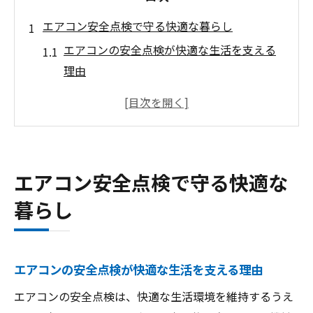
エアコン安全点検で守る快適な暮らし
エアコンの安全点検が快適な生活を支える
理由
家族を守るためのエアコン点検ポイント解
説
快適な室内環境とエアコン安全点検の関係
性
エアコン安全点検で守る快適な
エアコンを長持ちさせる安全点検の基本知
暮らし
識
安全点検でエアコンのトラブル予防を実現
する方法
エアコンの安全点検が快適な生活を支える理由
エアコン点検が毎日の安心に直結する仕組
み
エアコンの安全点検は、快適な生活環境を維持するうえ