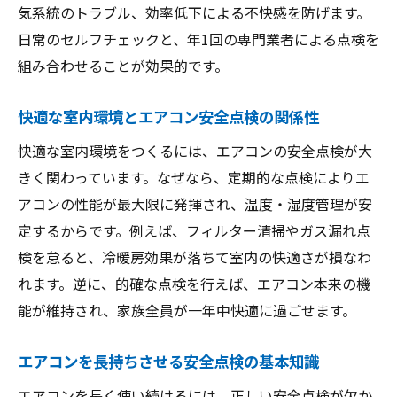
家族の安全を守るためのエアコン点検手順
気系統のトラブル、効率低下による不快感を防げます。
日常のセルフチェックと、年1回の専門業者による点検を
エアコンの異常サインを早期発見するコツ
組み合わせることが効果的です。
子どもや高齢者を守るエアコン安全点検の
工夫
快適な室内環境とエアコン安全点検の関係性
安心して使うためのエアコン点検の心得
快適な室内環境をつくるには、エアコンの安全点検が大
家族でできるエアコン安全チェックリスト
きく関わっています。なぜなら、定期的な点検によりエ
エアコン点検で健康被害を防ぐポイント
アコンの性能が最大限に発揮され、温度・湿度管理が安
セルフ点検だけでは足りない理由とは
定するからです。例えば、フィルター清掃やガス漏れ点
エアコンのセルフ点検で見逃しやすい危険
検を怠ると、冷暖房効果が落ちて室内の快適さが損なわ
性
れます。逆に、的確な点検を行えば、エアコン本来の機
専門業者によるエアコン安全点検の強み
能が維持され、家族全員が一年中快適に過ごせます。
セルフ点検では判別できないエアコンの異
エアコンを長持ちさせる安全点検の基本知識
常例
点検不備が招くエアコン故障のリスク
エアコンを長く使い続けるには、正しい安全点検が欠か