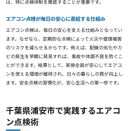
は、特に点検体制を徹底することが重要です。
水漏れや動作不良など点検時の注意点
フィルターや配線の異常を見抜くコツ
エアコン点検が毎日の安心に直結する仕組み
エアコン本体や室外機の要確認ポイント
エアコン点検は、毎日の安心を支える仕組みとなってい
見逃しやすいエアコン故障の初期症状
ます。なぜなら、定期的な点検によって火災や健康被害
異常サイン発見時の正しい対応方法
のリスクを減らせるからです。例えば、配線の劣化やカ
トラブル予防に役立つ日常のエアコン管理術
ビの発生を早期に発見すれば、事故や体調不良を防ぐこ
日常のエアコン清掃が安全点検に直結する
とができます。結果として、家族全員が安心してエアコ
理由
ンを使える環境が維持され、日々の暮らしの質が向上し
フィルターや周辺環境の定期チェックの重
ます。安全点検の習慣化が、安心生活への第一歩です。
要性
エアコンの電源や配線管理で事故を防ぐ方
千葉県浦安市で実践するエアコ
法
ン点検術
室外機の点検が快適な運転を支えるポイン
ト