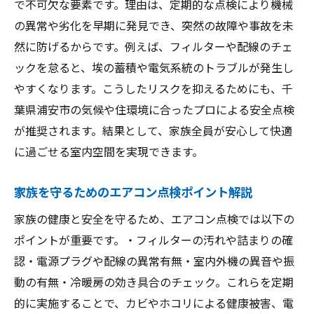
で不可欠な要素です。理由は、定期的な点検により機械
千葉県浦安市で実践するエアコン点検術
の異常や劣化を早期に発見でき、突然の故障や事故を未
浦安市でエアコンを安全点検する具体的な
然に防げるからです。例えば、フィルターや配線のチェ
流れ
ックを怠ると、埃の蓄積や電気系統のトラブルが発生し
地域に合ったエアコン点検方法の工夫ポイ
やすくなります。こうしたリスクを抑えるためにも、千
ント
葉県浦安市の気候や住環境に合ったプロによる安全点検
エアコン安全点検で見落としがちな注意事
が推奨されます。結果として、家族全員が安心して快適
項
に過ごせる室内空間を実現できます。
エアコン点検時に役立つセルフチェックの
コツ
家族を守るためのエアコン点検ポイント解説
専門業者と連携したエアコン点検のメリッ
家族の健康と安全を守るため、エアコン点検では以下の
ト
ポイントが重要です。・フィルターの汚れや詰まりの確
浦安市の気候に合わせたエアコン管理の秘
認・電源プラグや配線の異常有無・室内外機の異音や振
訣
動の有無・冷暖房の効き具合のチェック。これらを定期
家族の安心を支えるエアコンチェック方法
的に実施することで、カビやホコリによる健康被害、電