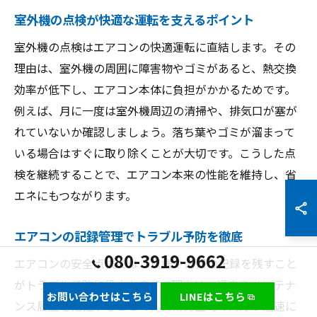
室外機の点検が快適な運転を支えるポイント
室外機の点検はエアコンの快適運転に直結します。その
理由は、室外機の周囲に障害物やゴミがあると、熱交換
効率が低下し、エアコン本体に負担がかかるためです。
例えば、月に一度は室外機周辺の清掃や、排気口が塞が
れていないか確認しましょう。落ち葉やゴミが溜まって
いる場合はすぐに取り除くことが大切です。こうした点
検を継続することで、エアコン本来の性能を維持し、省
エネにもつながります。
エアコンの記録管理でトラブル予防を徹底
080-3919-9662
エアコンの安全点検では、点検や清掃の記録を残すこと
がトラブル予防に役立ちます。理由は、過去のメンテナ
お問い合わせはこちら
LINEはこちら
ンス履歴を把握することで、異常発生時の対応が迅速に