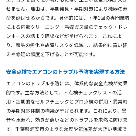
エアコン点検のプロに依頼する必要性
せません。理由は、早期発見・早期対処により機器の寿
命を延ばせるからです。具体的には、・年1回の専門業者
安全点検の重要性を再認識するための知識
による内部クリーニング・冷媒ガス量のチェック・ドレ
専門業者によるエアコン安全診断の重要性
ンホースの詰まり確認などが挙げられます。これによ
専門業者のエアコン診断が信頼される理由
り、部品の劣化や故障リスクを低減し、結果的に買い替
エアコン点検で得られるプロの視点の違い
えや修理の頻度を下げることが可能です。
安全点検を業者に任せることで得られる安
心
安全点検でエアコンのトラブル予防を実現する方法
エアコン診断で重大な故障を未然に防ぐ方
エアコンのトラブル予防には、体系的な安全点検が効果
法
的です。主な方法として、・点検チェックリストの活
業者選びのポイントとエアコン点検の流れ
用・定期的なセルフチェックとプロ点検の併用・異常時
定期的なプロ診断でエアコンを安全に保つ
の早期対応体制の構築が挙げられます。これにより、異
見逃しがちなエアコンの異常サインを解説
音や水漏れ、効きが悪いなどのトラブルを未然に防げま
す。千葉県浦安市のような湿度や気温差が大きい地域で
エアコンの異音や異臭が示す危険サイン