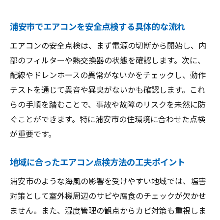
エアコンの記録管理でトラブル予防を徹底
浦安市でエアコンを安全点検する具体的な流れ
日常的なエアコン管理が家族の安全を守る
エアコンの安全点検は、まず電源の切断から開始し、内
長く使うためのエアコン点検ガイドまとめ
部のフィルターや熱交換器の状態を確認します。次に、
エアコンを長持ちさせる点検と管理の秘訣
配線やドレンホースの異常がないかをチェックし、動作
安全点検でエアコン寿命を延ばす実践術
テストを通じて異音や異臭がないかも確認します。これ
浦安市でおすすめのエアコン点検の流れ
らの手順を踏むことで、事故や故障のリスクを未然に防
家族の健康と安心を守る定期点検の重要性
ぐことができます。特に浦安市の住環境に合わせた点検
エアコン点検の総まとめと今後の対策提案
が重要です。
快適な暮らしを続けるためのエアコン活用
法
地域に合ったエアコン点検方法の工夫ポイント
浦安市のような海風の影響を受けやすい地域では、塩害
対策として室外機周辺のサビや腐食のチェックが欠かせ
ません。また、湿度管理の観点からカビ対策も重視しま