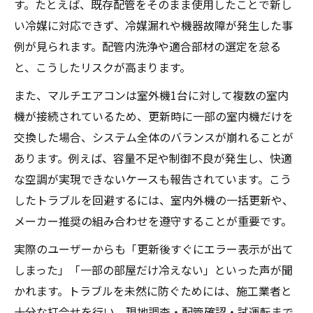
す。たとえば、既存配管をそのまま使用したことで新し
は
い冷媒に対応できず、冷媒漏れや機器故障が発生した事
浦安市で注目のエアコン施工サービス情報
例が見られます。配管内洗浄や適合部材の選定を怠る
エアコン導入による空調環境の変化と快適
と、こうしたリスクが高まります。
性
また、マルチエアコンは室外機1台に対して複数の室内
業務用エアコンの新しい換気機能をチェッ
機が接続されているため、更新時に一部の室内機だけを
ク
交換した場合、システム全体のバランスが崩れることが
効率良い配管施工でトラブル防止を目指すには
あります。例えば、容量不足や制御不良が発生し、快適
な空調が実現できないケースも報告されています。こう
エアコン配管工事で避けたい失敗例とは
したトラブルを回避するには、室内外機の一括更新や、
マルチエアコン設置時の配管最適化ポイン
メーカー推奨の組み合わせを遵守することが重要です。
ト
配管施工によって左右されるエアコン性能
実際のユーザーからも「更新後すぐにエラー表示が出て
しまった」「一部の部屋だけ冷えない」といった声が聞
エアコン施工時の現場調査と事前準備の重
かれます。トラブルを未然に防ぐためには、施工業者と
要性
十分な打合せを行い、現地調査・配管確認・試運転まで