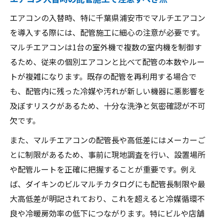
マルチエアコン導入時の対応力ある業者選
エアコンの入替時、特に千葉県浦安市でマルチエアコン
定
を導入する際には、配管施工に細心の注意が必要です。
浦安市の建物に最適なエアコン選定のコツ
マルチエアコンは1台の室外機で複数の室内機を制御す
業務用エアコンで快適さを保つための工夫
るため、従来の個別エアコンと比べて配管の本数やルー
設置スペースに合うエアコン選びのポイン
トが複雑になります。既存の配管を再利用する場合で
ト
も、配管内に残った冷媒や汚れが新しい機器に悪影響を
エアコン更新を検討中なら知っておきたい基礎
及ぼすリスクがあるため、十分な洗浄と気密確認が不可
知識
欠です。
エアコン更新に必要な基本知識と準備事項
また、マルチエアコンの配管長や高低差にはメーカーご
マルチエアコンの機能と最新トレンド解説
とに制限があるため、事前に現地調査を行い、設置場所
更新時のエアコン容量選びの重要ポイント
や配管ルートを正確に把握することが重要です。例え
エアコン取り付け時の配管と安全確認方法
ば、ダイキンのビルマルチカタログにも配管長制限や最
大高低差が明記されており、これを超えると冷媒循環不
省エネエアコン導入で得られるメリットと
良や冷暖房効率の低下につながります。特にビルや店舗
は