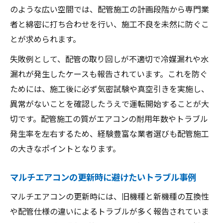
のような広い空間では、配管施工の計画段階から専門業
マルチエアコンで省エネ効果を最大化する方法
者と綿密に打ち合わせを行い、施工不良を未然に防ぐこ
エアコン運用で省エネを実現するベストプ
とが求められます。
ラクティス
失敗例として、配管の取り回しが不適切で冷媒漏れや水
マルチエアコンの省電力モードを上手に活
漏れが発生したケースも報告されています。これを防ぐ
用
ためには、施工後に必ず気密試験や真空引きを実施し、
エアコンの定期点検が省エネ効果を高める
異常がないことを確認したうえで運転開始することが大
理由
切です。配管施工の質がエアコンの耐用年数やトラブル
配管長や設置配置による省エネへの影響解
発生率を左右するため、経験豊富な業者選びも配管施工
説
の大きなポイントとなります。
マルチエアコンの自動制御機能で効率化す
る方法
マルチエアコンの更新時に避けたいトラブル事例
浦安市の空調環境改善に役立つ最新情報を紹介
マルチエアコンの更新時には、旧機種と新機種の互換性
エアコン業界の最新省エネ技術動向を解説
や配管仕様の違いによるトラブルが多く報告されていま
マルチエアコン新機種の特徴とその効果と