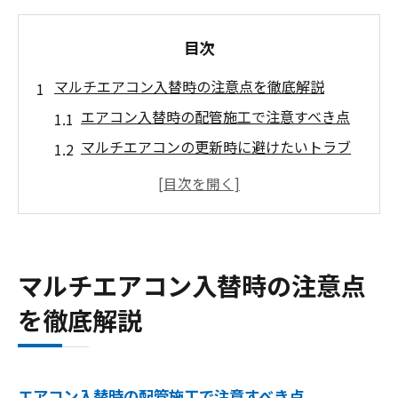
目次
マルチエアコン入替時の注意点を徹底解説
エアコン入替時の配管施工で注意すべき点
マルチエアコンの更新時に避けたいトラブ
ル事例
既存設備からマルチエアコンへ交換時のポ
イント
エアコン取り付け業者選びの重要な基準
マルチエアコン入替時の注意点
マルチエアコン導入時の工期と作業工程と
を徹底解説
は
千葉県浦安市で求める業務用エアコンの選び方
エアコン性能の比較で重視したい省エネ性
エアコン入替時の配管施工で注意すべき点