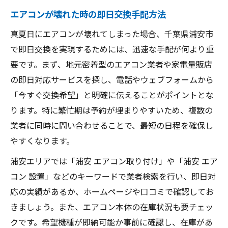
法
エアコンが壊れた時の即日交換手配方法
エアコン交換を直ぐに依頼できる業者の選
真夏日にエアコンが壊れてしまった場合、千葉県浦安市
び方
で即日交換を実現するためには、迅速な手配が何より重
エアコン設置を早める浦安のサービス活用
要です。まず、地元密着型のエアコン業者や家電量販店
術
の即日対応サービスを探し、電話やウェブフォームから
急ぎのエアコン交換に強い浦安の業者特徴
「今すぐ交換希望」と明確に伝えることがポイントとな
エアコン交換希望日に対応する相談先の選
ります。特に繁忙期は予約が埋まりやすいため、複数の
定
業者に同時に問い合わせることで、最短の日程を確保し
エアコン交換に必要な日数を徹底解説
やすくなります。
エアコン交換にかかる標準的な日数の目安
浦安エリアでは「浦安 エアコン取り付け」や「浦安 エア
エアコンの注文から設置までの流れと期間
コン 設置」などのキーワードで業者検索を行い、即日対
急ぎのエアコン工事で日数を短縮する方法
応の実績があるか、ホームページや口コミで確認してお
エアコン交換で発生する待ち時間の実情
きましょう。また、エアコン本体の在庫状況も要チェッ
クです。希望機種が即納可能か事前に確認し、在庫があ
エアコン設置日程を早めるための問い合わ