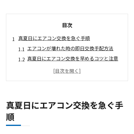
目次
真夏日にエアコン交換を急ぐ手順
エアコンが壊れた時の即日交換手配方法
真夏日にエアコン交換を早めるコツと注意
点
エアコン故障時に直ぐ交換する連絡先選び
迅速なエアコン手配で暑さ対策を万全に
エアコン交換を急ぐ際の見積もり依頼の工
真夏日にエアコン交換を急ぐ手
夫
順
浦安市でエアコン直ぐ交換できる方法
浦安でエアコンを即日交換する実践的な方