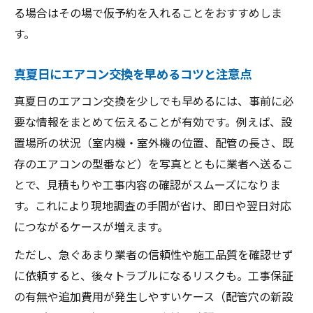
る場合はその場で仮予約を入れることをおすすめしま
せ術
す。
急ぎのエアコン設置で知っておきたいこと
エアコン交換で即対応を実現するための準
真夏日にエアコン交換を早めるコツと注意点
備
真夏日のエアコン交換を少しでも早めるには、事前に必
直ぐ交換可能なエアコン設置条件の確認事
要な情報をまとめて伝えることが有効です。例えば、設
項
置場所の状況（室内機・室外機の位置、配管の長さ、既
急ぎのエアコン交換で追加工事に注意する
存のエアコンの型番など）を写真とともに業者へ送るこ
点
とで、見積もりや工事内容の確認がスムーズになりま
短期間でエアコン設置する際の注意ポイン
す。これにより現地調査の手間が省け、即日や翌日対応
ト
につながるケースが増えます。
エアコン交換当日の流れとトラブル防止策
ただし、急ぐあまり業者の信頼性や施工品質を確認せず
浦安市でエアコン取付が早い理由とは
に依頼すると、後々トラブルになるリスクも。工事保証
浦安でエアコン設置が早い背景とその特徴
の有無や追加費用が発生しやすいケース（配管穴の新設
エアコン交換が迅速な浦安の業者の強み