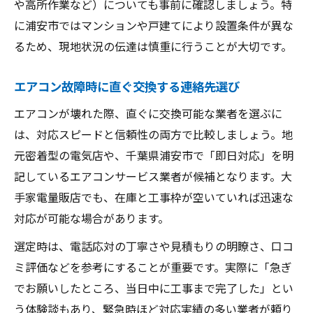
や高所作業など）についても事前に確認しましょう。特
浦安市特有のエアコン設置事情と対策
に浦安市ではマンションや戸建てにより設置条件が異な
エアコン取り付けが早い秘密と業界の工夫
るため、現地状況の伝達は慎重に行うことが大切です。
浦安のエアコン設置が早い理由を徹底解説
エアコン故障時に直ぐ交換する連絡先選び
交換費用や追加料金の注意点まとめ
エアコンが壊れた際、直ぐに交換可能な業者を選ぶに
エアコン交換で発生しやすい追加費用に注
は、対応スピードと信頼性の両方で比較しましょう。地
意
元密着型の電気店や、千葉県浦安市で「即日対応」を明
エアコン設置費用の見積もりポイント解説
記しているエアコンサービス業者が候補となります。大
エアコン交換時の費用相場と追加料金の内
手家電量販店でも、在庫と工事枠が空いていれば迅速な
訳
対応が可能な場合があります。
エアコン工事依頼前に把握したい費用情報
選定時は、電話応対の丁寧さや見積もりの明瞭さ、口コ
エアコン交換で追加料金を防ぐための確認
ミ評価などを参考にすることが重要です。実際に「急ぎ
でお願いしたところ、当日中に工事まで完了した」とい
う体験談もあり、緊急時ほど対応実績の多い業者が頼り