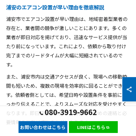
浦安のエアコン設置が早い理由を徹底解説
浦安市でエアコン設置が早い理由は、地域密着型業者の
存在と、業者間の競争が激しいことにあります。多くの
業者が即日対応を掲げており、迅速なサービス提供が当
たり前になっています。これにより、依頼から取り付け
完了までのリードタイムが大幅に短縮されているので
す。
また、浦安市内は交通アクセスが良く、現場への移動時
間も短いため、複数の現場を効率的に回ることができま
す。依頼者側としては、希望日時や設置条件を事前にし
っかり伝えることで、よりスムーズな対応を受けやすく
080-3919-9662
なります。即日設置を希望する場合は、早めの連絡と必
要情報の共有が成功のカギとなります。
お問い合わせはこちら
LINEはこちら