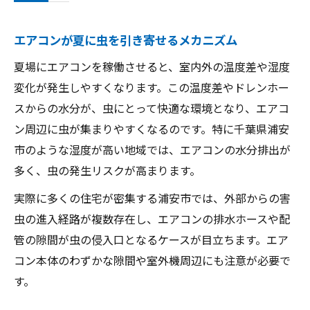
エアコン虫侵入のサインと早期発見のコツ
チャタテムシなど小型害虫の特徴と発生要
エアコンが夏に虫を引き寄せるメカニズム
因
夏場にエアコンを稼働させると、室内外の温度差や湿度
浦安市で見かけるネズミや害獣との関係を
変化が発生しやすくなります。この温度差やドレンホー
考察
スからの水分が、虫にとって快適な環境となり、エアコ
エアコンと害虫駆除のプロによるチェック
ン周辺に虫が集まりやすくなるのです。特に千葉県浦安
法
市のような湿度が高い地域では、エアコンの水分排出が
浦安市でのエアコン虫対策の実践例
多く、虫の発生リスクが高まります。
エアコン虫対策で浦安市の事例を徹底解説
実際に多くの住宅が密集する浦安市では、外部からの害
エアコンからの虫侵入を防ぐ実践的な方法
虫の進入経路が複数存在し、エアコンの排水ホースや配
浦安市の害虫駆除とエアコン管理の最新傾
管の隙間が虫の侵入口となるケースが目立ちます。エア
向
コン本体のわずかな隙間や室外機周辺にも注意が必要で
エアコンと浦安市の環境問題を考えた対策
す。
例