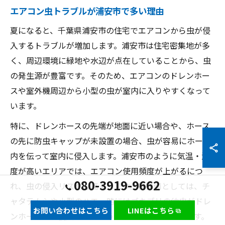
エアコン虫トラブルが浦安市で多い理由
夏になると、千葉県浦安市の住宅でエアコンから虫が侵
入するトラブルが増加します。浦安市は住宅密集地が多
く、周辺環境に緑地や水辺が点在していることから、虫
の発生源が豊富です。そのため、エアコンのドレンホー
スや室外機周辺から小型の虫が室内に入りやすくなって
います。
特に、ドレンホースの先端が地面に近い場合や、ホース
の先に防虫キャップが未設置の場合、虫が容易にホース
内を伝って室内に侵入します。浦安市のように気温・湿
度が高いエリアでは、エアコン使用頻度が上がるにつ
080-3919-9662
れ、虫の侵入リスクも高まります。被害例としては、チ
ャタテムシや小型のハエ、時にはゴキブリの幼虫がドレ
お問い合わせはこちら
LINEはこちら
ンホースから侵入してしまうケースも見受けられます。