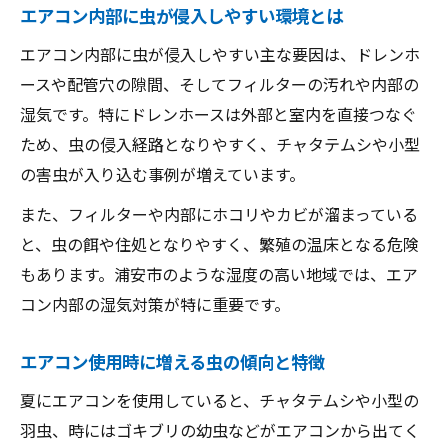
エアコン内部に虫が侵入しやすい環境とは
エアコン掃除で虫を防ぐ家庭の工夫を紹介
ドレンホースからの虫侵入を防ぐコツ
エアコン内部に虫が侵入しやすい主な要因は、ドレンホ
ースや配管穴の隙間、そしてフィルターの汚れや内部の
エアコンのドレンホース対策が防虫の鍵
湿気です。特にドレンホースは外部と室内を直接つなぐ
エアコン虫対策に効果的なドレンホースの
ため、虫の侵入経路となりやすく、チャタテムシや小型
工夫
の害虫が入り込む事例が増えています。
ドレンホースからの虫侵入とその予防策
また、フィルターや内部にホコリやカビが溜まっている
エアコンと害虫駆除の観点から見た対処法
と、虫の餌や住処となりやすく、繁殖の温床となる危険
家庭でできるエアコン防虫グッズの選び方
もあります。浦安市のような湿度の高い地域では、エア
快適な夏を守るエアコンの衛生管理術
コン内部の湿気対策が特に重要です。
エアコンの衛生管理が虫対策の第一歩
エアコン夏場の衛生管理で快適な室内維持
エアコン使用時に増える虫の傾向と特徴
エアコン掃除と虫発生予防の効果的な方法
夏にエアコンを使用していると、チャタテムシや小型の
エアコン管理と浦安市の害虫駆除の連携法
羽虫、時にはゴキブリの幼虫などがエアコンから出てく