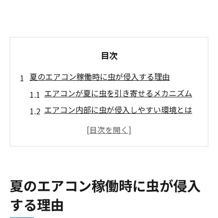
目次
夏のエアコン稼働時に虫が侵入する理由
エアコンが夏に虫を引き寄せるメカニズム
エアコン内部に虫が侵入しやすい環境とは
エアコン使用時に増える虫の傾向と特徴
エアコンと浦安市の環境問題の関連性
エアコン虫トラブルと害虫駆除の基本知識
室内へ入る虫の原因を見極める方法
夏のエアコン稼働時に虫が侵入
エアコンから室内へ虫が入る主な原因を診
する理由
断