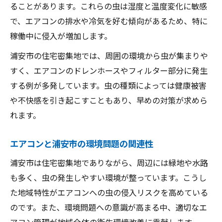
エアコンの清潔維持で家族の健康を守る工
ることがあります。これらの虫は湿度と温度変化に敏感
夫
で、エアコンの排水や冷気を好む傾向があるため、特に
稼働中に侵入が増加します。
虫トラブルと浦安市の住環境との関係
エアコン虫トラブルが浦安市で多い理由
浦安市の住宅密集地では、周囲の環境から虫が集まりや
エアコンと浦安市の住宅環境の関連性
すく、エアコンのドレンホースやフィルター部分に発生
する例が多発しています。虫の種類によっては健康被害
環境問題とエアコン虫被害の最新動向
や不快感を引き起こすこともあり、早めの対策が求めら
エアコン使用時の害虫駆除と住環境改善策
れます。
エアコンと害獣被害が連動する要因を解説
エアコンと浦安市の環境問題の関連性
浦安市は住宅密集地でありながら、周辺には緑地や水路
も多く、虫の発生しやすい環境が整っています。こうし
た地域特性がエアコンへの虫の侵入リスクを高めている
のです。また、環境問題への意識が高まる中、適切なエ
アコン管理が地域全体の衛生環境改善に貢献します。