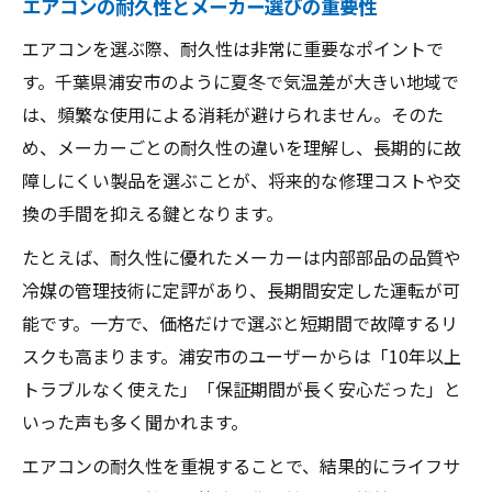
エアコンの耐久性とメーカー選びの重要性
信頼性重視で選ぶエアコンメーカーの特徴
エアコンを選ぶ際、耐久性は非常に重要なポイントで
エアコン選びで重視したい保証内容の違い
す。千葉県浦安市のように夏冬で気温差が大きい地域で
浦安で人気のエアコンの傾向と特徴
は、頻繁な使用による消耗が避けられません。そのた
浦安でエアコン設置時に知りたいメーカーごと
め、メーカーごとの耐久性の違いを理解し、長期的に故
の違い
障しにくい製品を選ぶことが、将来的な修理コストや交
エアコン設置時に重視すべきメーカーの選
換の手間を抑える鍵となります。
び方
たとえば、耐久性に優れたメーカーは内部部品の品質や
設置作業に強いエアコンメーカーの特徴と
冷媒の管理技術に定評があり、長期間安定した運転が可
は
能です。一方で、価格だけで選ぶと短期間で故障するリ
浦安のエアコン設置で失敗しない選定法
スクも高まります。浦安市のユーザーからは「10年以上
エアコン取り付け費用とメーカー選定の関
トラブルなく使えた」「保証期間が長く安心だった」と
係
いった声も多く聞かれます。
設置後も安心なエアコンメーカーのサポー
エアコンの耐久性を重視することで、結果的にライフサ
ト