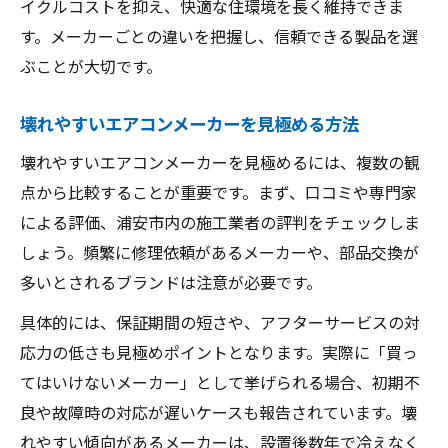
イクルコストを抑え、快適な住環境を長く維持できま
省エネ重視ならどのエアコンメーカーが最適か
す。メーカーごとの違いを把握し、信頼できる製品を選
省エネ性能に優れたエアコンメーカーの特
ぶことが大切です。
徴
壊れやすいエアコンメーカーを見極める方法
エアコンの省エネ基準とメーカー比較のコ
ツ
壊れやすいエアコンメーカーを見極めるには、複数の観
点から比較することが重要です。まず、口コミや専門家
電気代節約に役立つエアコン選びのポイン
による評価、浦安市内の施工業者の評判をチェックしま
ト
しょう。頻繁に修理依頼があるメーカーや、部品交換が
省エネエアコンメーカーの選び方と注意点
多いとされるブランドは注意が必要です。
長期利用で得するエアコンメーカーの選定
法
具体的には、保証期間の短さや、アフターサービスの対
応力の低さも見極めポイントとなります。実際に「買っ
壊れにくいエアコンの秘訣と賢い選定ポイント
てはいけないメーカー」として挙げられる場合、初期不
壊れにくいエアコンメーカーの特徴と選び
良や故障時の対応が遅いケースも報告されています。壊
方
れやすい傾向があるメーカーは、設置後数年で冷えなく