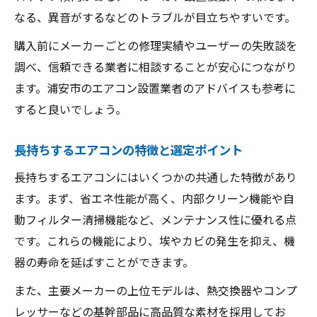
耐久性重視で選ぶエアコンの選定基準
なる、異音がするなどのトラブルが目立ちやすいです。
壊れやすいエアコンメーカーを避ける方法
購入前にメーカーごとの修理実績やユーザーの失敗談を
エアコンの寿命を左右する設置と使い方
調べ、信頼できる業者に相談することが安心につながり
実際に長持ちするエアコンの選び方ポイン
ます。浦安市のエアコン設置業者のアドバイスも参考に
ト
すると良いでしょう。
修理や保証で後悔しないエアコン選びの知識
エアコンメーカーごとの保証内容を徹底比
長持ちするエアコンの特徴と選定ポイント
較
長持ちするエアコンにはいくつかの共通した特徴があり
修理対応が充実したエアコンメーカーの選
ます。まず、省エネ性能が高く、内部クリーン機能や自
定法
動フィルター清掃機能など、メンテナンス性に優れる点
エアコンの保証期間とサポート体制の違い
です。これらの機能により、埃やカビの発生を抑え、機
長期安心できるエアコンメーカーの見極め
器の寿命を延ばすことができます。
方
また、主要メーカーの上位モデルは、熱交換器やコンプ
修理や保証で後悔しないエアコン選びのコ
レッサーなどの基幹部品に高品質な素材を採用してお