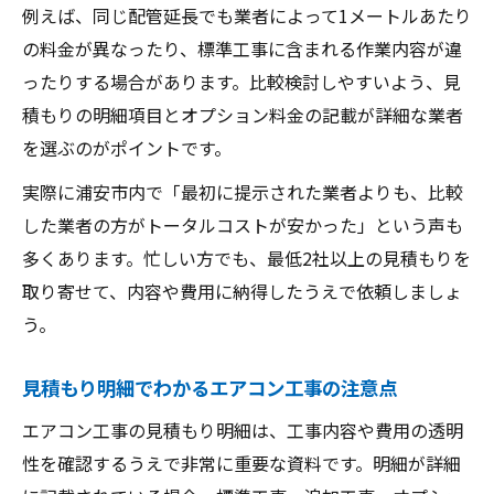
例えば、同じ配管延長でも業者によって1メートルあたり
見積もりで分かるエアコン導入の安心度
の料金が異なったり、標準工事に含まれる作業内容が違
エアコン導入前の見積もりで安心ポイント
ったりする場合があります。比較検討しやすいよう、見
を確認
積もりの明細項目とオプション料金の記載が詳細な業者
見積もり明細から見抜く追加費用の有無
を選ぶのがポイントです。
エアコン設置後のアフターサービスも見積
実際に浦安市内で「最初に提示された業者よりも、比較
もりで確認
した業者の方がトータルコストが安かった」という声も
浦安市民が重視するエアコン見積もりの基
多くあります。忙しい方でも、最低2社以上の見積もりを
準
取り寄せて、内容や費用に納得したうえで依頼しましょ
エアコン導入における費用明記の重要性
う。
見積もり明細でわかるエアコン工事の注意点
エアコン工事の見積もり明細は、工事内容や費用の透明
性を確認するうえで非常に重要な資料です。明細が詳細