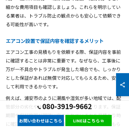
細かな費用項目も確認しましょう。これらを明示してい
る業者は、トラブル防止の観点からも安心して依頼でき
る可能性が高いです。
エアコン設置で保証内容を確認するメリット
エアコン工事の見積もりを依頼する際、保証内容を事前
に確認することは非常に重要です。なぜなら、工事後に
万が一不具合やトラブルが発生した場合でも、しっかり
とした保証があれば無償で対応してもらえるため、安心
して利用できるからです。
例えば、浦安市のように潮風や湿気が多い地域では、配
080-3919-9662
管部分の劣化や水漏れなどのリスクが高まります。保証
期間や保証範囲が明確に定められているかを見積もり時
お問い合わせはこちら
LINEはこちら
に確認し、口頭だけでなく書面で保証内容を残してもら