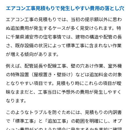
エアコン工事見積もりで発生しやすい費用の落とし穴
エアコン設置で失敗しない確認ポイント
エアコン工事の見積もりでは、当初の提示額以外に思わ
エアコン設置前にチェックすべき見積もり
ぬ追加費用が発生するケースが多く見受けられます。特
内容
に千葉県浦安市の住宅事情では、建物の構造や配管の長
隠れた追加費用を防ぐエアコン設置のポイ
さ、既存設備の状況によって標準工事に含まれない作業
ント
が増える傾向があります。
浦安の住宅事情に合ったエアコン設置見積
もりのコツ
例えば、配管延長や配線工事、壁の穴あけ作業、室外機
の特殊設置（屋根置き・壁掛け）などは追加料金の対象
家電量販店と専門業者のエアコン見積もり
となりやすい項目です。見積もり時にこれらの項目が曖
比較法
昧なままだと、工事当日に予想外の費用が発生しやすく
エアコン工事前に押さえたい費用発生リス
なります。
ク
このようなトラブルを防ぐためには、見積もりの内訳書
浦安市のエアコン工事で注意すべき点
で「標準工事」と「追加工事」の範囲を明確にし、オプ
浦安の建物構造別エアコン見積もり注意点
ション費用がどのような場合に発生するかを事前に確認