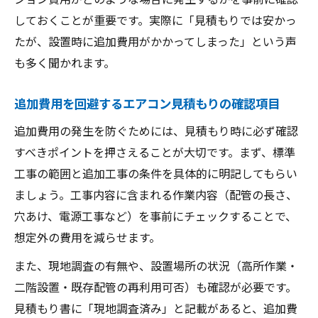
エアコン工事で追加費用が発生しやすいケ
しておくことが重要です。実際に「見積もりでは安かっ
ース
たが、設置時に追加費用がかかってしまった」という声
現地調査で見積もり内容を正確にするポイ
も多く聞かれます。
ント
浦安で人気のエアコン設置方法と費用感
追加費用を回避するエアコン見積もりの確認項目
エアコン見積もり時のトラブル事例と防止
追加費用の発生を防ぐためには、見積もり時に必ず確認
策
すべきポイントを押さえることが大切です。まず、標準
余計な費用を避けるための見積もりのコツ
工事の範囲と追加工事の条件を具体的に明記してもらい
エアコン設置の見積もりで誤解しやすい費
ましょう。工事内容に含まれる作業内容（配管の長さ、
用項目
穴あけ、電源工事など）を事前にチェックすることで、
追加費用を防ぐエアコン工事の見積もり活
想定外の費用を減らせます。
用法
また、現地調査の有無や、設置場所の状況（高所作業・
複数業者でエアコン見積もりを取るべき理
二階設置・既存配管の再利用可否）も確認が必要です。
由
見積もり書に「現地調査済み」と記載があると、追加費