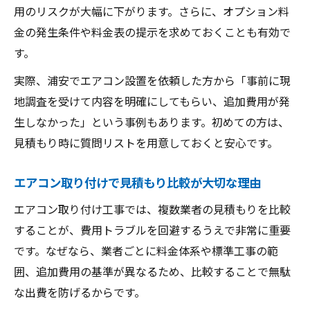
エアコン見積もり時に注意する説明不足の
用のリスクが大幅に下がります。さらに、オプション料
点
金の発生条件や料金表の提示を求めておくことも有効で
浦安のエアコン設置で費用交渉する方法
す。
エアコン工事を安心して依頼する方法
実際、浦安でエアコン設置を依頼した方から「事前に現
エアコン工事業者選定で見積もりを重視す
地調査を受けて内容を明確にしてもらい、追加費用が発
べき理由
生しなかった」という事例もあります。初めての方は、
見積もり時に質問リストを用意しておくと安心です。
見積もり比較で分かるエアコン工事の安心
ポイント
エアコン取り付けで見積もり比較が大切な理由
エアコン設置で保証内容を確認するメリッ
ト
エアコン取り付け工事では、複数業者の見積もりを比較
することが、費用トラブルを回避するうえで非常に重要
トラブル回避のためのエアコン見積もり活
です。なぜなら、業者ごとに料金体系や標準工事の範
用術
囲、追加費用の基準が異なるため、比較することで無駄
エアコン見積もりで信頼できる業者を選ぶ
な出費を防げるからです。
方法