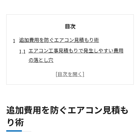
目次
追加費用を防ぐエアコン見積もり術
エアコン工事見積もりで発生しやすい費用
の落とし穴
追加費用を回避するエアコン見積もりの確
認項目
エアコン取り付けで見積もり比較が大切な
理由
追加費用を防ぐエアコン見積も
見積もり明細でわかるエアコン工事の注意
り術
点
エアコン設置時に知りたい費用相場と見積
もりのコツ