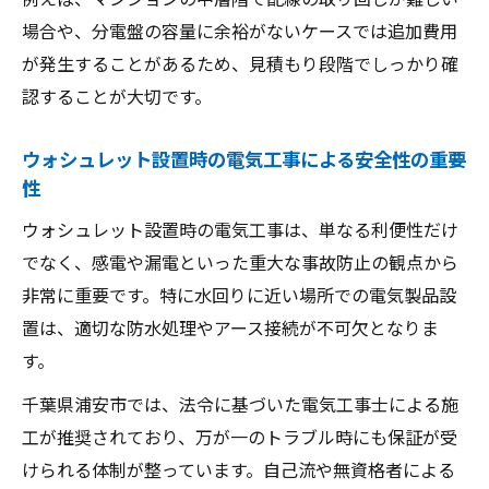
場合や、分電盤の容量に余裕がないケースでは追加費用
電気工事が原因で温水便座交換が難しい場
が発生することがあるため、見積もり段階でしっかり確
合の対応
認することが大切です。
ウォシュレット交換不可の代表的な電気工
事要因
ウォシュレット設置時の電気工事による安全性の重要
追加電気工事で交換可能となるケースの判
性
断基準
ウォシュレット設置時の電気工事は、単なる利便性だけ
専門業者に相談したい電気工事のトラブル
でなく、感電や漏電といった重大な事故防止の観点から
例
非常に重要です。特に水回りに近い場所での電気製品設
設置不可と判定された際の他の選択肢と費
置は、適切な防水処理やアース接続が不可欠となりま
用比較
す。
電気工事含むウォシュレット設置の手順ガイド
千葉県浦安市では、法令に基づいた電気工事士による施
温水便座設置の前に必要な電気工事の準備
工が推奨されており、万が一のトラブル時にも保証が受
手順
けられる体制が整っています。自己流や無資格者による