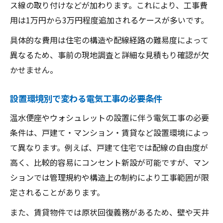
ス線の取り付けなどが加わります。これにより、工事費
電気工事費用が安い業者選びの注意すべき
用は1万円から3万円程度追加されるケースが多いです。
点
初めてでも安心の温水便座交換準備チェック
具体的な費用は住宅の構造や配線経路の難易度によって
初めての温水便座交換で押さえる電気工事
異なるため、事前の現地調査と詳細な見積もり確認が欠
基礎知識
かせません。
ウォシュレット交換前に電気工事必要性を
設置環境別で変わる電気工事の必要条件
確認
温水便座やウォシュレットの設置に伴う電気工事の必要
電気工事前に用意すべきポイントと注意事
条件は、戸建て・マンション・賃貸など設置環境によっ
項
て異なります。例えば、戸建て住宅では配線の自由度が
失敗しないための電気工事付き交換準備手
高く、比較的容易にコンセント新設が可能ですが、マン
順
ションでは管理規約や構造上の制約により工事範囲が限
電気工事が必要かどうか自宅で簡単診断す
定されることがあります。
る方法
また、賃貸物件では原状回復義務があるため、壁や天井