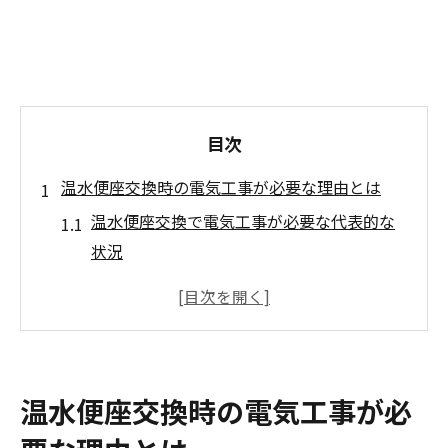
目次
温水便座交換時の電気工事が必要な理由とは
温水便座交換で電気工事が必要な代表的な
状況
ウォシュレット設置時の電気工事による安
全性の重要性
電源コンセントの有無が電気工事費用に与
える影響
温水便座交換時の電気工事が必
設置環境別で変わる電気工事の必要条件
電気工事不要な温水便座交換ケースの見分