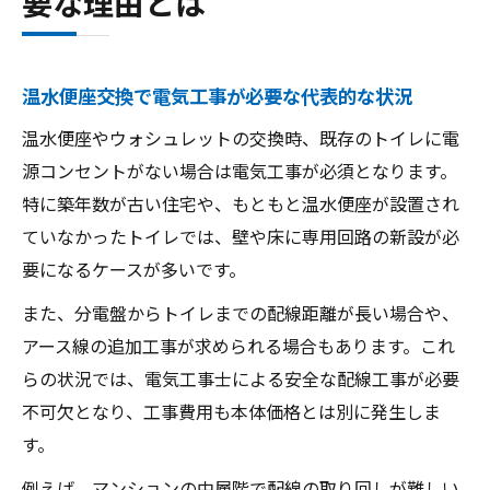
要な理由とは
け方
費用を左右するポイントを工事内容別に徹底解
温水便座交換で電気工事が必要な代表的な状況
説
温水便座やウォシュレットの交換時、既存のトイレに電
電気工事の内容で変動する温水便座交換の
源コンセントがない場合は電気工事が必須となります。
費用
特に築年数が古い住宅や、もともと温水便座が設置され
ウォシュレット取り付けで追加される工事
ていなかったトイレでは、壁や床に専用回路の新設が必
費用の種類
要になるケースが多いです。
本体価格と電気工事費用のバランスを考え
る
また、分電盤からトイレまでの配線距離が長い場合や、
アース線の追加工事が求められる場合もあります。これ
電気工事業者依頼時の費用総額チェックポ
らの状況では、電気工事士による安全な配線工事が必要
イント
不可欠となり、工事費用も本体価格とは別に発生しま
DIY交換時に省略できる電気工事費用の注意
す。
点
例えば、マンションの中層階で配線の取り回しが難しい
交換できないケースに直面した時の対応策