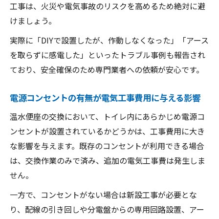
電気工事を伴うウォシュレット交換の流れ
工事は、火災や電気事故のリスクを高めるため絶対に避
工事現場で確認すべき電気工事のチェック
けましょう。
ポイント
実際に「DIYで設置したが、作動しなくなった」「アース
電気工事の専門家による安全な設置方法
を取らずに感電した」といったトラブル事例も報告され
電気工事完了後のウォシュレット動作確認
ており、安全確保のため専門業者への依頼が安心です。
方法
電源コンセントの有無が電気工事費用に与える影響
予算を抑えるための見積もり精査のコツ解明
温水便座交換費用で電気工事費を抑える工
温水便座の交換において、トイレ内にあらかじめ電源コ
夫
ンセントが設置されているかどうかは、工事費用に大き
電気工事込み見積もりの内訳チェック方法
な影響を与えます。既存のコンセントが利用できる場合
は、交換作業のみで済み、追加の電気工事費は発生しま
余計な電気工事費用を防ぐ事前確認ポイン
せん。
ト
見積もり比較で電気工事の適正価格を見極
一方で、コンセントがない場合は新設工事が必要とな
める
り、配線の引き回しや分電盤からの専用回路設置、アー