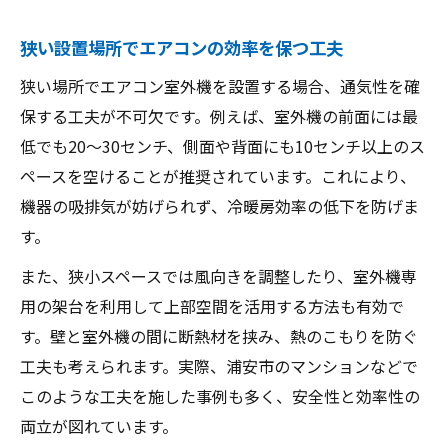
知識
狭い設置場所でエアコンの効率を保つ工夫
エアコン室外機を無理なく設置する工夫ポ
イント
狭い場所でエアコン室外機を設置する場合、通気性を確
限られたスペースでエアコンの性能を保つ
保する工夫が不可欠です。例えば、室外機の前面には最
方法
低でも20～30センチ、側面や背面にも10センチ以上のス
エアコンの室外機が置けない時に考えるべき選
ペースを空けることが推奨されています。これにより、
択肢
機器の吸排気が妨げられず、冷暖房効率の低下を防げま
す。
エアコン室外機が置けない時の判断ポイン
ト
また、狭小スペースでは風向きを調整したり、室外機専
設置不可の場合に検討するエアコンの選択
用の架台を利用して上部空間を活用する方法も有効で
肢
す。壁と室外機の間に断熱材を挟み、熱のこもりを防ぐ
工夫も考えられます。実際、浦安市のマンションなどで
室外機を置けない時の相談先や解決方法
このような工夫を施した事例も多く、安全性と効率性の
エアコン設置不可で検討できる代替工法と
両立が図れています。
は