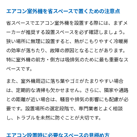
室外機スペースが不足時の業者への相談方
エアコン室外機を省スペースで置くための注意点
法
省スペースでエアコン室外機を設置する際には、まずメ
室外機を効率良く使えるエアコン設置のポイン
ーカーが推奨する設置スペースを必ず確認しましょう。
ト
狭い場所に無理に設置すると、熱がこもりやすく冷暖房
エアコン室外機の効率を最大化する設置方
の効率が落ちたり、故障の原因となることがあります。
法
特に室外機の前方・側方は吸排気のために最も重要なス
狭い場所でもエアコンの効果を高める設置
ペースです。
術
また、室外機周辺に落ち葉やゴミがたまりやすい場合
エアコンを効率的に使うための室外機位置
は、定期的な清掃も欠かせません。さらに、隣家や通路
選び
との距離が近い場合は、騒音や排気の影響にも配慮が必
設置環境別エアコン効率アップの実践ポイ
要です。設置場所の選定段階で、専門業者とよく相談
ント
し、トラブルを未然に防ぐことが大切です。
室外機の運転効率を左右する設置条件の確
認
エアコン設置時に必要なスペースの見極め方