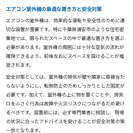
ス解説
エアコン室外機の最適な置き方と安全対策
狭い場所でも確保したいエアコン設置寸法
エアコンの室外機は、効率的な運転や安全性のために適
エアコン室外機に求められる通気スペース
切な設置が重要です。特に千葉県浦安市のような住宅密
とは
集地では、限られたスペースの中で最適な置き方を選ぶ
エアコン設置で重要なスペース確保のポイ
必要があります。室外機の周囲には十分な空気の流れが
ント
確保できるよう、前後左右にスペースを設けることが推
エアコンの性能を守る最小限の設置スペー
奨されます。
ス条件
安全対策としては、室外機の排気が壁や隣家に直接当た
設置場所が限られる場合のエアコン室外機対策
らないようにし、転倒防止のためしっかりとした固定が
エアコン設置場所が狭い時の現実的な対策
必要です。加えて、室外機の上に物を置くことや、排気
案
口をふさぐ行為は故障や火災リスクにつながるため避け
室外機の置き場所に困った時のエアコン対
るべきです。設置前には、必ず専門業者に相談し、現場
応策
の状況に合ったアドバイスを受けることが安全対策の第
狭小スペース向けエアコン設置工法の基礎
一歩となります。