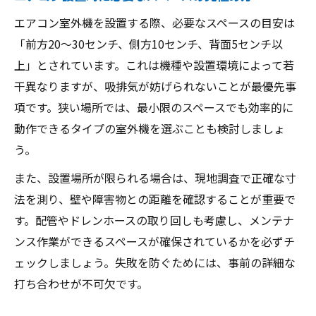
エアコンを狭い環境で快適に使う知恵と注意点
エアコン室外機を設置する際、必要なスペースの目安は
狭い住宅でエアコンを快適に使う工夫
「前方20～30センチ、側方10センチ、背面5センチ以
エアコン利用時に注意したい室外機の設置
上」とされています。これは機種や設置環境によって若
条件
干異なりますが、吸排気が妨げられないことが最優先事
省スペースでもエアコンの快適性を維持す
項です。狭い場所では、最小限のスペースでも効率的に
る方法
動作できるタイプの室外機を選ぶことも検討しましょ
う。
エアコンを長持ちさせる狭小環境での使い
方
また、設置場所が限られる場合は、現地調査で正確な寸
狭い場所でのエアコン運転時のトラブル予
法を測り、壁や障害物との距離を確認することが重要で
防策
す。配管やドレンホースの取り回しも考慮し、メンテナ
ンス作業ができるスペースが確保されているかを必ずチ
ェックしましょう。失敗を防ぐためには、事前の詳細な
打ち合わせが不可欠です。